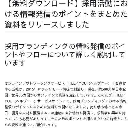
【無料ダウンロード】採用活動にお
採用情報
ける情報発信のポイントをまとめた
資料をリリースしました
採用ブランディングの情報発信のポイ
採用情報トップ
チームインタビュー01
ントやフローについて詳しく説明して
います
チームインタビュー02
チームインタビュー03
オンラインアウトソーシングサービス「HELP YOU（ヘルプユー）」を運営
する当社は、2015年にフルリモート前提で創業し、現在、約500人が日本全
国・世界35カ国からオンラインで業務を遂行しています。このたび、HELP
YOU（ヘルプユー）サービスサイトにて、採用ブランディングにおける情報
発信のポイントをまとめた資料を公開いたしました。売り手市場である今
お問い合わせ
日、優秀な人材を獲得するには適切に自社情報を発信し、求職者に興味を持
ってもらう必要があります。そのためのポイントを押さえた3つの施策をこち
らの資料を通じてご紹介します。