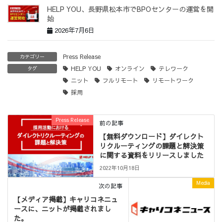
HELP YOU、長野県松本市でBPOセンターの運営を開
始
2026年7月6日
Press Release
カテゴリー
HELP YOU
オンライン
テレワーク
タグ
ニット
フルリモート
リモートワーク
採用
Press Release
前の記事
【無料ダウンロード】ダイレクト
リクルーティングの課題と解決策
に関する資料をリリースしました
2022年10月18日
Media
次の記事
【メディア掲載】キャリコネニュ
ースに、ニットが掲載されまし
た。