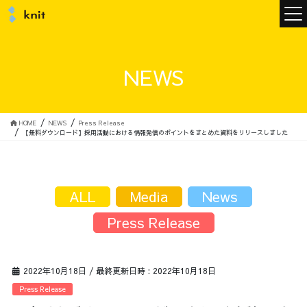
ニュース
NEWS
ニットについて
HOME
NEWS
Press Release
【無料ダウンロード】採用活動における情報発信のポイントをまとめた資料をリリースしました
ニットの誓い
トップメッセージ
ALL
Media
News
Press Release
メンバー
会社概要
2022年10月18日
/ 最終更新日時 :
2022年10月18日
サービス
Press Release