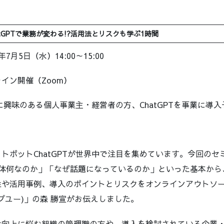
atGPTで業務が変わる!?活用法とリスクも学ぶ1時間
7月5日（水）14:00～15:00
イン開催（Zoom）
Tに興味のある個人事業主・経営者の方、ChatGPTを事業に導
トボットChatGPTが世界中で注目を集めています。今回のセ
は一体何なのか」「なぜ話題になっているのか」といった基本から、C
性や活用事例、導入のポイントとリスクをオンラインアウトソ
ヘルプユー)」の森 勝宣がお伝えしました。
性向上に悩む組織の管理職の方や、導入を検討されている企業