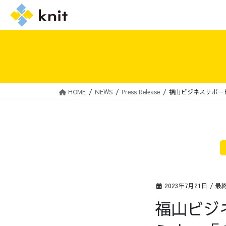
HOME
NEWS
Press Release
福山ビジネスサポート
採用情報トップ
ニットの誓い
2023年7月21日
/ 最
福山ビジ