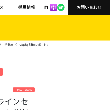
株式会社ニット
ス
採用情報
お問い合わせ
登壇 ＜ 7/5(水) 開催レポート＞
チームインタビュー03
会社概要
Press Release
ラインセ