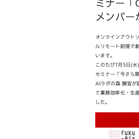
ミナー「
メンバーが
オンラインアウトソ
ルリモート前提で創
います。
このたび7月5日(水
セミナー「今さら聞け
AIラボの森 勝宣が
て業務効率化・生産
した。