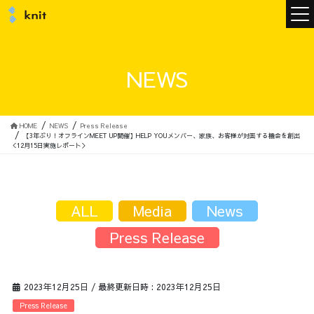
ニュース
NEWS
ニットについて
HOME
NEWS
Press Release
【3年ぶり！オフラインMEET UP開催】HELP YOUメンバー、家族、お客様が対面する機会を創出
＜12月15日実施レポート＞
ニットの誓い
トップメッセージ
ALL
Media
News
Press Release
メンバー
会社概要
2023年12月25日
/ 最終更新日時 :
2023年12月25日
サービス
Press Release