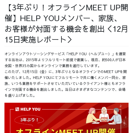
【3年ぶり！オフラインMEET UP開
採用情報
催】HELP YOUメンバー、家族、
お客様が対面する機会を創出＜12月
15日実施レポート＞
採用情報トップ
チームインタビュー01
オンラインアウトソーシングサービス「HELP YOU（ヘルプユー）」を運営
する当社は、2015年よりフルリモート前提で創業し、現在、約500人が日本
全国・世界35カ国からオンラインで業務を遂行しています。
このたび、12月15日（金）に、3年ぶりとなるオフラインでのMEET UPを開
チームインタビュー02
チームインタビュー03
催いたしました。HELP YOUにてフルリモートで共に働くメンバー同士、家
族、いつも業務をサポートさせていただいているクライアント様ともオフラ
インで対面する機会を創出しました。当日はさまざまなコンテンツで、会場
を盛り上げました。
お問い合わせ