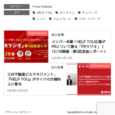
Press Release
カテゴリー
HELP YOU
オンライン
テレワーク
タグ
ニット
フルリモート
リモートワーク
Press Release
前の記事
メンバー卒業！HELP YOU広報が
PRについて語る「PRラジオ」＜
12/18開催・第5回放送レポート＞
2023年12月19日
Press Release
次の記事
三井不動産ビルマネジメント、
『HELP YOU』がタイパの大幅向
上に寄与
2023年12月25日
プライバシーポリシー
Copyright©knit Inc. All rights reserved.