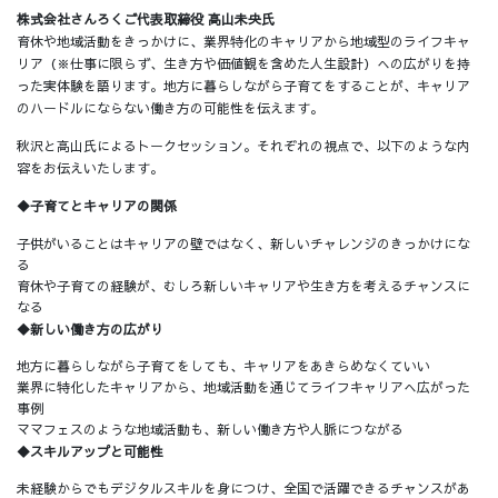
株式会社さんろくご代表取締役 高山未央氏
育休や地域活動をきっかけに、業界特化のキャリアから地域型のライフキャ
リア（※仕事に限らず、生き方や価値観を含めた人生設計）への広がりを持
った実体験を語ります。地方に暮らしながら子育てをすることが、キャリア
のハードルにならない働き方の可能性を伝えます。
秋沢と高山氏によるトークセッション。それぞれの視点で、以下のような内
容をお伝えいたします。
◆子育てとキャリアの関係
子供がいることはキャリアの壁ではなく、新しいチャレンジのきっかけにな
る
育休や子育ての経験が、むしろ新しいキャリアや生き方を考えるチャンスに
なる
◆新しい働き方の広がり
地方に暮らしながら子育てをしても、キャリアをあきらめなくていい
業界に特化したキャリアから、地域活動を通じてライフキャリアへ広がった
事例
ママフェスのような地域活動も、新しい働き方や人脈につながる
◆スキルアップと可能性
未経験からでもデジタルスキルを身につけ、全国で活躍できるチャンスがあ