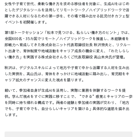
女性や子育て世代、柔軟な働き方を求める移住者を対象に、生成AIをはじめ
としたデジタルツールを活用してリモートワーク／ハイブリッドワークで活
躍できる人材になるための第一歩を、その場で踏み出せる託児付きカフェ型
イベントを初開催します。
第1部トークセッション「松本で見つける、私らしい働き方のヒント」では、
全国600名・35カ国でリモート／ハイブリッドワークを推進し、未経験者を
即戦力へ育成してきた株式会社ニット代表取締役社長 秋沢崇夫と、リクルー
ト出身で、育休制度や地域活動をキャリア成長の機会に変え、「わたしらし
い働き方」を実践する株式会社さんろくご代表取締役 高山未央氏が登壇。
秋沢は、デジタルスキルによって地方や子育て中から活躍する人材を生み出
した実例を、高山氏は、育休をきっかけに地域活動に踏み出し、育児期をキ
ャリア拡大のチャンスに変えた視点を語ります。
続いて、参加者自身が生成AIを活用し、実際に業務を体験するワークを提
供。学んだ視点をすぐに実践に移すことで、“できる”感覚とキャリアの一歩
を同時に持ち帰れる構成です。両者の経験と参加者の実践が交わり、「地方
でも、子育て中でも、自分らしいキャリアを築ける」具体的な道筋を描き出
します。