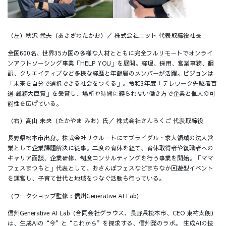
（左）秋沢 崇夫（あきざわたかお）／ 株式会社ニット 代表取締役社長
全国600名、世界35カ国の多様な人材とともに完全フルリモートでオンライ
ンアウトソーシング事業「HELP YOU」を展開。経理、採用、営業事務、翻
訳、クリエイティブなど多様な経歴と年齢層のメンバーが活躍。ビジョンは
「未来を自分で選択できる社会をつくる」。令和3年度「テレワーク先駆者百
選 総務大臣賞」を受賞し、場所や時間に縛られない働き方で企業と個人の可
能性を広げている。
（右）高山 未央（たかやま みお）氏／ 株式会社さんろくご 代表取締役
長野県松本市出身。株式会社リクルートにてブライダル・求人領域の法人営
業として企業課題解決に従事。二度の育休を経て、育休取得者や復職者への
キャリア面談、企業研修、制度コンサルティングを行う事業を開始。「ママ
フェスまつもと」代表として、おさんぽフェスなどまちなか回遊型イベント
を運営し、子育て世代と地域をつなぐ活動も行っている。
（ワークショップ監修：信州Generative AI Lab）
信州Generative AI Lab（合同会社グラウス、長野県松本市、CEO 東祐太朗）
は、生成AIの“今”と“これから”を探求する、信州発のラボ。 生成AIの技