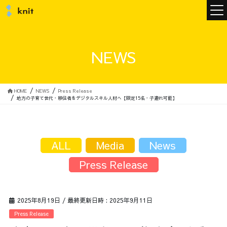
ニュース
NEWS
ニットについて
HOME
NEWS
Press Release
地方の子育て世代・移住者をデジタルスキル人材へ【限定15名・子連れ可能】
ニットの誓い
トップメッセージ
ALL
Media
News
Press Release
メンバー
会社概要
2025年8月19日
/ 最終更新日時 :
2025年9月11日
サービス
Press Release