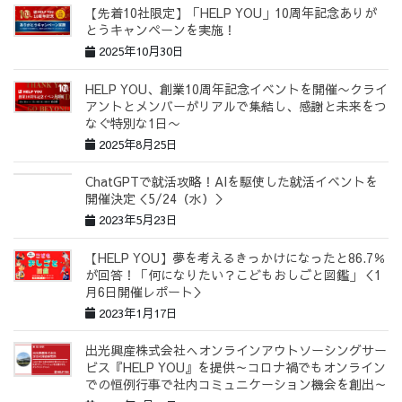
【先着10社限定】「HELP YOU」10周年記念ありが
とうキャンペーンを実施！
2025年10月30日
HELP YOU、創業10周年記念イベントを開催〜クライ
アントとメンバーがリアルで集結し、感謝と未来をつ
なぐ特別な1日〜
2025年8月25日
ChatGPTで就活攻略！AIを駆使した就活イベントを
開催決定＜5/24（水）＞
2023年5月23日
【HELP YOU】夢を考えるきっかけになったと86.7％
が回答！「何になりたい？こどもおしごと図鑑」＜1
月6日開催レポート＞
2023年1月17日
出光興産株式会社へオンラインアウトソーシングサー
ビス『HELP YOU』を提供～コロナ禍でもオンライン
での恒例行事で社内コミュニケーション機会を創出～