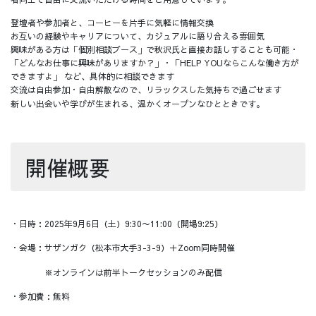
登壇者や参加者と、コーヒーを片手に気軽に情報交換
お互いの経験やキャリアについて、カジュアルに語り合える雰囲気
興味がある方は「個別相談ブース」で秋沢氏と直接お話しすることも可能・
「どんなお仕事に興味がありますか？」・「HELP YOUならこんな働き方が
できますよ」 など、具体的に相談できます
交流は自由参加・自由解散なので、リラックスした気持ちで過ごせます
新しい出会いや学びが生まれる、温かくオープンなひとときです。
開催概要
・日時：2025年9月6日（土）9:30〜11:00（開場9:25）
・会場：サザンガク（松本市大手3-3-9）＋Zoom同時開催
※オンラインは前半トークセッションのみ配信
・参加費：無料