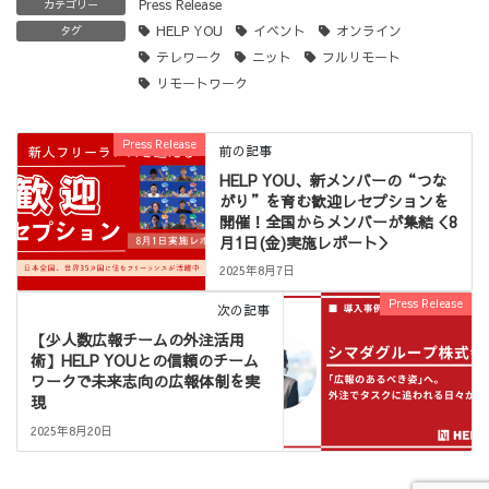
Press Release
カテゴリー
HELP YOU
イベント
オンライン
タグ
テレワーク
ニット
フルリモート
リモートワーク
Press Release
前の記事
HELP YOU、新メンバーの“つな
がり”を育む歓迎レセプションを
開催！全国からメンバーが集結＜8
月1日(金)実施レポート＞
2025年8月7日
Press Release
次の記事
【少人数広報チームの外注活用
術】HELP YOUとの信頼のチーム
ワークで未来志向の広報体制を実
現
2025年8月20日