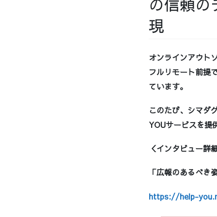
の信頼の
現
オンラインアウトソ
フルリモート前提で
ています。
このたび、シマダグ
YOUサービスを提
＜インタビュー詳
「広報のあるべき
https://help-you