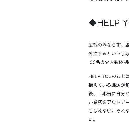
◆HELP
広報のみならず、
外注するという手
て2名の少人数体
HELP YOUの
抱えている課題が
後、「本当に自分
い業務をアウトソ
もしれない。それな
た。