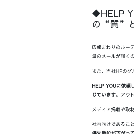
◆HELP
の“質”
広報まわりのルー
量のメールが届く
また、当社HPのグ
HELP YOUに
じています
。アウ
メディア掲載や取
社内向けであるこ
優先順位が下がっ