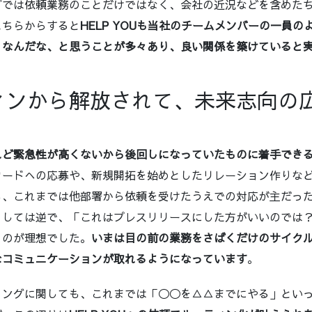
グでは依頼業務のことだけではなく、会社の近況などを含めた
こちらからすると
HELP YOUも当社のチームメンバーの一員
」なんだな、と思うことが多々あり、良い関係を築けていると
ィンから解放されて、未来志向の
れど緊急性が高くないから後回しになっていたものに着手でき
ワードへの応募や、新規開拓を始めとしたリレーション作りな
も、これまでは他部署から依頼を受けたうえでの対応が主だっ
としては逆で、「これはプレスリリースにした方がいいのでは
くのが理想でした。
いまは目の前の業務をさばくだけのサイク
なコミュニケーションが取れるようになっています
。
ィングに関しても、これまでは「◯◯を△△までにやる」とい