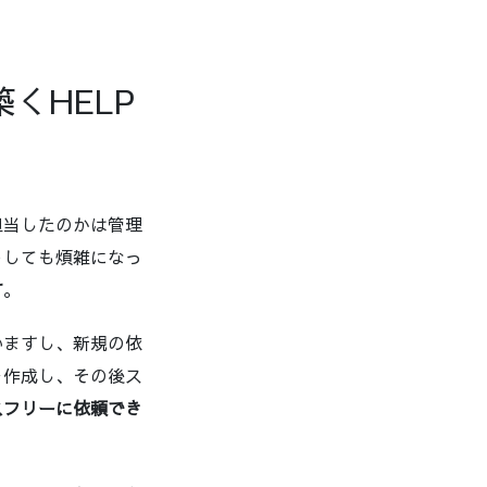
くHELP
担当したのかは管理
うしても煩雑になっ
す
。
いますし、新規の依
を作成し、その後ス
スフリーに依頼でき