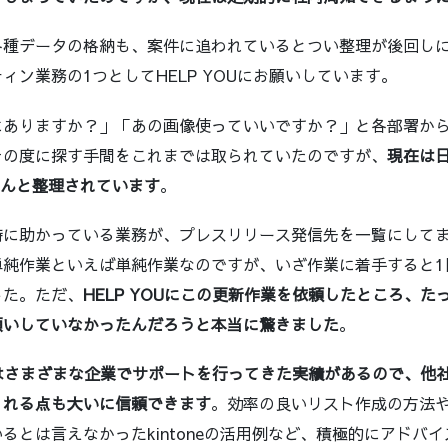
各種データの格納も、案件に追われているとつい整理が後回し
ィン業務の1つとしてHELP YOUにお願いしています。
にありますか？」「あの画像使っていいですか？」と各部署か
その度に探す手間をこれまでは取られていたのですが、
現在は
ちんと整理されています
。
特に助かっている業務が、プレスリリース発信先を一覧にして
単純作業といえば単純作業なのですが、いざ作業に着手すると1
した。ただ、
HELP YOUにこの更新作業を依頼したところ、た
願いしていなかったんだろうと本当に驚きました
。
OUはさまざまな企業でサポートを行ってきた実績があるので、他
くれる点も大いに信頼できます
。効率の良いリスト作成の方法
るとは言えなかったkintoneの活用例など、積極的にアドバ