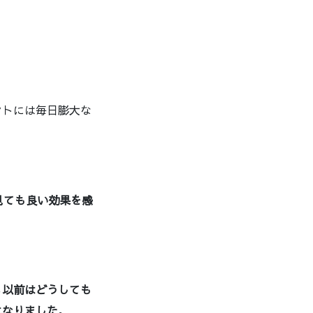
ントには毎日膨大な
ら見ても良い効果を感
も
以前はどうしても
になりました
。