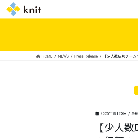
HOME
NEWS
Press Release
【少人数広報チームの
採用情報トップ
ニットの誓い
2025年8月20日
/ 最
【少人数