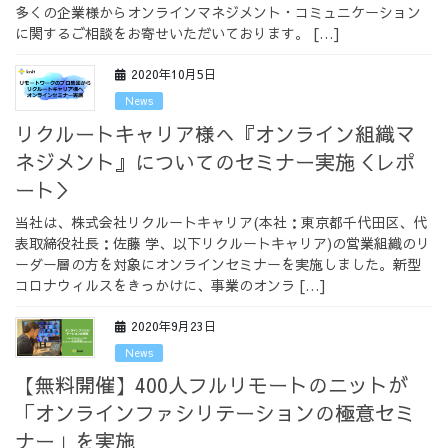
多くの企業様からオンラインマネジメント・コミュニケーション
採用情報
に関するご相談をお寄せいただいております。 […]
2020年10月5日
News
リクルートキャリア様へ『オンライン組織マ
採用情報トップ
チームインタビュー01
ネジメント』についてのセミナー実施＜レポ
ート＞
当社は、株式会社リクルートキャリア(本社：東京都千代田区、代
表取締役社長：佐藤 学、以下リクルートキャリア)の営業組織のリ
チームインタビュー02
チームインタビュー03
ーダー層の方を対象にオンラインセミナーを実施しました。新型
コロナウィルスをきっかけに、事業のオンラ […]
2020年9月23日
News
お問い合わせ
【無料開催】400人フルリモートのニットが
「オンラインファシリテーションの極意セミ
ナー」を実施