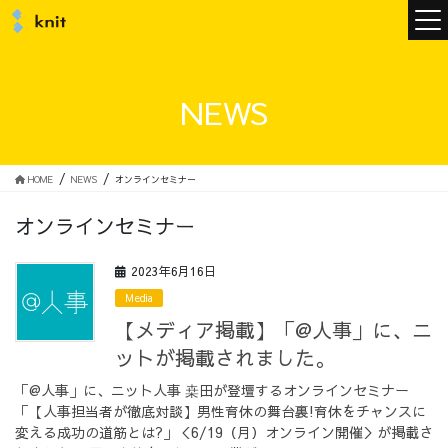
ニュース
NEWS
ニットについて
HOME
NEWS
オンラインセミナー
オンラインセミナー
ニットの誓い
トップメッセージ
2023年6月16日
Media
【メディア掲載】「@人事」に、ニ
ットが掲載されました。
メンバー
会社概要
「@人事」に、ニット人事 桒田が登壇するオンラインセミナー
「【人事担当者が徹底対談】男性育休の舞台裏!育休をチャンスに
サービス
変える成功の道筋とは?」＜6/19（月）オンライン開催＞が掲載さ