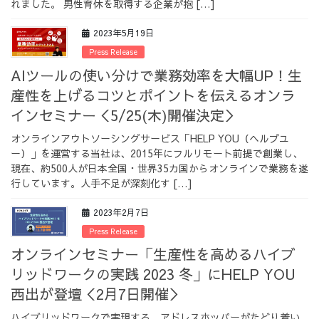
れました。 男性育休を取得する企業が抱 […]
採用情報
2023年5月19日
Press Release
AIツールの使い分けで業務効率を大幅UP！生
産性を上げるコツとポイントを伝えるオンラ
採用情報トップ
チームインタビュー01
インセミナー＜5/25(木)開催決定＞
オンラインアウトソーシングサービス「HELP YOU（ヘルプユ
ー）」を運営する当社は、2015年にフルリモート前提で創業し、
現在、約500人が日本全国・世界35カ国からオンラインで業務を遂
行しています。人手不足が深刻化す […]
チームインタビュー02
チームインタビュー03
2023年2月7日
Press Release
オンラインセミナー「生産性を高めるハイブ
お問い合わせ
リッドワークの実践 2023 冬」にHELP YOU
西出が登壇＜2月7日開催＞
ハイブリッドワークで実現する、アドレスホッパーがたどり着い