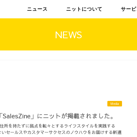
ニュース
ニットについて
サービ
NEWS
チームインタビュー01
トップメッセージ
チームインタビュー02
メンバー
Media
SalesZine」にニットが掲載されました。
所定の住所を持たずに拠点を転々とするライフスタイルを実践する
ないセールスやカスタマーサクセスのノウハウをお届けする新連