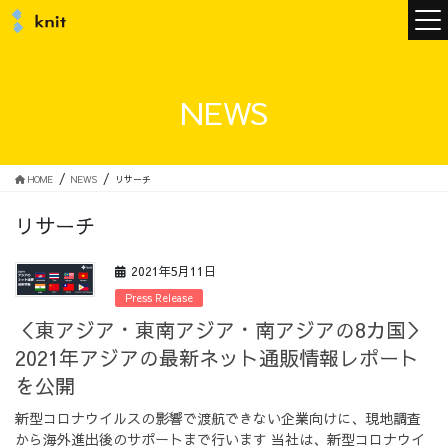
ニュース
NEWS
ニットについて
HOME
NEWS
リサーチ
リサーチ
ニットの誓い
トップメッセージ
2021年5月11日
Press Release
＜東アジア・東南アジア・南アジアの8カ国＞
2021年アジアの最新ネット通販情報レポート
メンバー
会社概要
を公開
新型コロナウイルスの影響で渡航できない企業向けに、現地調査
サービス
から海外進出後のサポートまで行います 当社は、新型コロナウイ