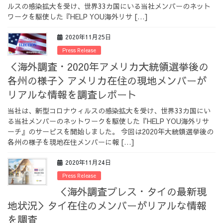
ルスの感染拡大を受け、世界33カ国にいる当社メンバーのネット
採用情報
ワークを駆使した『HELP YOU海外リサ […]
2020年11月25日
Press Release
＜海外調査・2020年アメリカ大統領選挙後の
採用情報トップ
チームインタビュー01
各州の様子＞アメリカ在住の現地メンバーが
リアルな情報を調査レポート
当社は、新型コロナウィルスの感染拡大を受け、世界33カ国にい
る当社メンバーのネットワークを駆使した『HELP YOU海外リサ
チームインタビュー02
チームインタビュー03
ーチ』のサービスを開始しました。 今回は2020年大統領選挙後の
各州の様子を現地在住メンバーに報 […]
2020年11月24日
Press Release
お問い合わせ
＜海外調査プレス・タイの最新現
地状況＞タイ在住のメンバーがリアルな情報
を調査