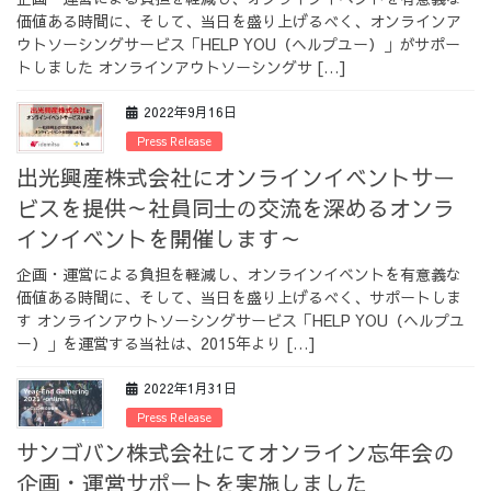
価値ある時間に、そして、当日を盛り上げるべく、オンラインア
採用情報
ウトソーシングサービス「HELP YOU（ヘルプユー）」がサポー
トしました オンラインアウトソーシングサ […]
2022年9月16日
Press Release
採用情報トップ
チームインタビュー01
出光興産株式会社にオンラインイベントサー
ビスを提供～社員同士の交流を深めるオンラ
インイベントを開催します～
企画・運営による負担を軽減し、オンラインイベントを有意義な
チームインタビュー02
チームインタビュー03
価値ある時間に、そして、当日を盛り上げるべく、サポートしま
す オンラインアウトソーシングサービス「HELP YOU（ヘルプユ
ー）」を運営する当社は、2015年より […]
2022年1月31日
お問い合わせ
Press Release
サンゴバン株式会社にてオンライン忘年会の
企画・運営サポートを実施しました