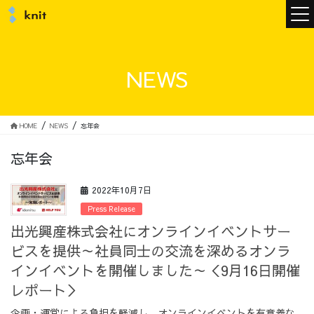
ニュース
NEWS
ニットについて
HOME
NEWS
忘年会
忘年会
ニットの誓い
トップメッセージ
2022年10月7日
Press Release
出光興産株式会社にオンラインイベントサー
ビスを提供～社員同士の交流を深めるオンラ
メンバー
会社概要
インイベントを開催しました～＜9月16日開催
レポート＞
サービス
企画・運営による負担を軽減し、オンラインイベントを有意義な