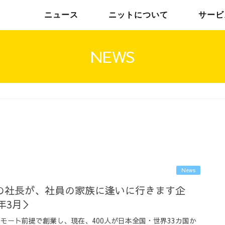
ニュース
ニットについて
サービ
NEWS
チームインタビュー01
トップメッセージ
チームインタビュー02
メンバー
News
の社長が、社員の家族に逢いに行きます企
年3月＞
リモート前提で創業し、現在、400人が日本全国・世界33カ国か