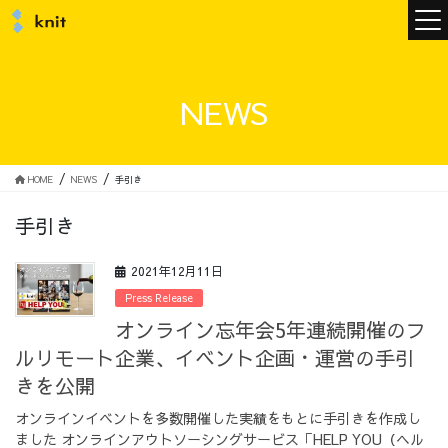
ニュース
NEWS
ニットについて
HOME
NEWS
手引き
手引き
ニットの誓い
トップメッセージ
2021年12月11日
Press Release
オンライン忘年会5年連続開催のフ
ルリモート企業、イベント企画・運営の手引
メンバー
会社概要
きを公開
オンラインイベントを多数開催した実績をもとに手引きを作成し
サービス
ました オンラインアウトソーシングサービス「HELP YOU（ヘル