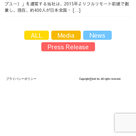
プユー）」を運営する当社は、2015年よりフルリモート前提で創
採用情報
業し、現在、約400人が日本全国・ […]
ALL
Media
News
Press Release
採用情報トップ
チームインタビュー01
チームインタビュー02
チームインタビュー03
プライバシーポリシー
Copyright©knit Inc. All rights reserved.
お問い合わせ