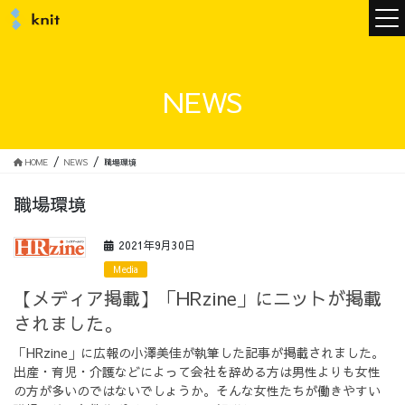
ニュース
NEWS
ニットについて
HOME
NEWS
職場環境
職場環境
ニットの誓い
トップメッセージ
2021年9月30日
Media
【メディア掲載】「HRzine」にニットが掲載
されました。
メンバー
会社概要
「HRzine」に広報の小澤美佳が執筆した記事が掲載されました。
出産・育児・介護などによって会社を辞める方は男性よりも女性
サービス
の方が多いのではないでしょうか。そんな女性たちが働きやすい