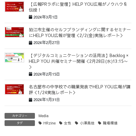
【広報PRラボに登壇】HELP YOU広報がノウハウを
伝授！
2024年3月1日
狛江市主催のセルフブランディングに関するセミナー
にHELP YOU広報が登壇＜2/2(金)実施レポート＞
2024年2月27日
【デジタルコミュニケーションの活用法】Backlog ×
HELP YOU 共催セミナー開催＜2月28日(水)13:15〜
＞
2024年2月15日
名古屋市の中学校での職業発表でHELP YOU広報が講
評＜1/24実施レポート＞
2024年1月31日
Media
カテゴリー
HRzine
女性
小澤美佳
職場環境
タグ