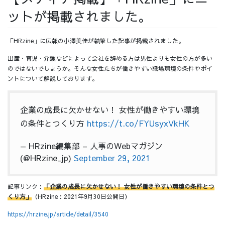
ットが掲載されました。
採用情報
「HRzine」に広報の小澤美佳が執筆した記事が掲載されました。
出産・育児・介護などによって会社を辞める方は男性よりも女性の方が多い
のではないでしょうか。そんな女性たちが働きやすい職場環境の条件やポイ
採用情報トップ
チームインタビュー01
ントについて解説しております。
企業の成長に欠かせない！ 女性が働きやすい環境
の条件とつくり方
https://t.co/FYUsyxVkHK
チームインタビュー02
チームインタビュー03
— HRzine編集部 – 人事のWebマガジン
(@HRzine_jp)
September 29, 2021
お問い合わせ
記事リンク：
「企業の成長に欠かせない！ 女性が働きやすい環境の条件とつ
くり方」
（HRzine：2021年9月30日公開日）
https://hrzine.jp/article/detail/3540