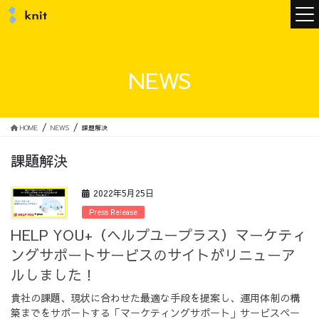
ニュース
NEWS
ニットについて
HOME
NEWS
課題解決
課題解決
ニットの誓い
トップメッセージ
2022年5月25日
Press Release
HELP YOU+（ヘルプユープラス）マーケティ
ングサポートサービスのサイトがリニューア
メンバー
会社概要
ルしました！
貴社の課題、現状に合わせた最適な手段を提案し、運用体制の構
サービス
築までをサポートする「マーケティングサポート」サービスペー