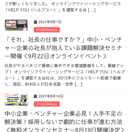
ジが新しくなりました。 オンラインアウトソーシングサービス
採用情報
「HELP YOU（ヘルプユー）」を運営する当 […]
2021年9月7日
Press Release
「それ、社長の仕事ですか？」中小・ベンチ
採用情報トップ
チームインタビュー01
ャー企業の社長が抱えている課題解決セミナ
ー開催＜9月22日オンラインイベント＞
社長がやるべきコア業務に集中できる環境整備をして、業績アッ
プ！ オンラインアウトソーシングサービス「HELP YOU（ヘルプ
チームインタビュー02
チームインタビュー03
ユー）」を運営する当社は、2015年にフルリモート前提で創業
し、現在、約400人が日本全国・世界 […]
2021年8月10日
Press Release
お問い合わせ
中小企業・ベンチャー企業必見！人手不足の
解決策！採用しないで劇的に仕事が進む方法
＜無料オンラインセミナー8⽉19⽇開催決定＞