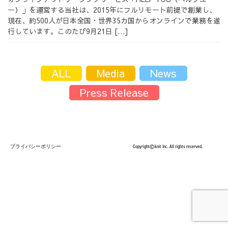
ー）」を運営する当社は、2015年にフルリモート前提で創業し、
採用情報
現在、約500人が日本全国・世界35カ国からオンラインで業務を遂
行しています。このたび9月21日 […]
ALL
Media
News
採用情報トップ
チームインタビュー01
Press Release
チームインタビュー02
チームインタビュー03
プライバシーポリシー
Copyright©knit Inc. All rights reserved.
お問い合わせ