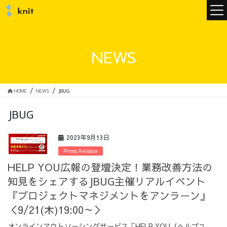
ニュース
NEWS
ニットについて
HOME
NEWS
JBUG
JBUG
ニットの誓い
トップメッセージ
2023年9月13日
Press Release
HELP YOU広報の登壇決定！業務改善方法の
知見をシェアするJBUG主催リアルイベント
メンバー
会社概要
『プロジェクトマネジメントをアンラーン』
＜9/21(木)19:00～＞
サービス
オンラインアウトソーシングサービス「HELP YOU（ヘルプユ