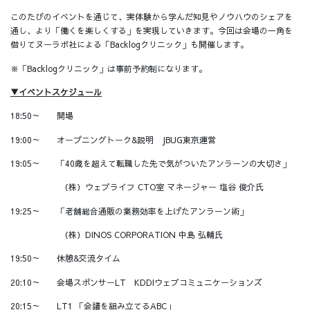
このたびのイベントを通じて、実体験から学んだ知見やノウハウのシェアを
通し、より「働くを楽しくする」を実現していきます。今回は会場の一角を
借りてヌーラボ社による「Backlogクリニック」も開催します。
※「Backlogクリニック」は事前予約制になります。
▼イベントスケジュール
18:50～ 開場
19:00～ オープニングトーク&説明 JBUG東京運営
19:05～ 「40歳を超えて転職した先で気がついたアンラーンの大切さ」
（株）ウェブライフ CTO室 マネージャー 塩谷 俊介氏
19:25～ 「老舗総合通販の業務効率を上げたアンラーン術」
（株）DINOS CORPORATION 中島 弘輔氏
19:50～ 休憩&交流タイム
20:10～ 会場スポンサーLT KDDIウェブコミュニケーションズ
20:15～ LT1 「会議を組み立てるABC」