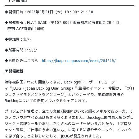
◆開催日時：2023年9月21日（木）19：00～21：30
◆開催場所：FLAT BASE（〒107-0062 東京都港区南青山2-26-1 D-
LIFEPLACE南青山10階）
◆参加費：無料
◆所要時間：150分
◆お申込みはこちら：
https://jbug.connpass.com/event/294249/
▼開催趣旨
毎年複数回にわたり開催してきた、Backlogのユーザーコミュニテ
ィ“JBUG（Japan Backlog User Group）”主催のイベント。今回は、「プロ
ジェクトマネジメントをアンラーン」というテーマで、業務改善方法や
Backlogについての活用ノウハウをシェアします。
プロジェクト管理は、全ての業種/職種において必須のスキルである一方、そ
のノウハウが学べる場はあまり多くありません。Backlogは国内最大級のプロ
ジェクト管理ツールであり、たくさんのユーザーがいることから、「プロジ
ェクト管理」「仕事のうまい進め方」に関する知識やテクニック、ノウハウ
を学び合うことをねらいとして、JBUGが発足されました。