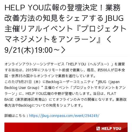
HELP YOU広報の登壇決定！業務
採用情報
改善方法の知見をシェアするJBUG
主催リアルイベント『プロジェクト
マネジメントをアンラーン』＜
採用情報トップ
チームインタビュー01
9/21(木)19:00～＞
オンラインアウトソーシングサービス「HELP YOU（ヘルプユー）」を運営
する当社は、2015年にフルリモート前提で創業し、現在、約500人が日本全
国・世界35カ国からオンラインで業務を遂行しています。
チームインタビュー02
チームインタビュー03
このたび9月21日（木）にBacklogユーザーコミュニティ“JBUG（Japan
Backlog User Group）”主催のイベント「プロジェクトマネジメントをアン
ラーン」に、HELP YOU広報の中野が登壇いたします。当日は、FLAT
BASE（東京都港区南青山）にてオフラインのみでの開催となります。業務改
善方法やBacklogについての知見をシェアします。
お問い合わせ
詳細はこちら：
https://jbug.connpass.com/event/294249/