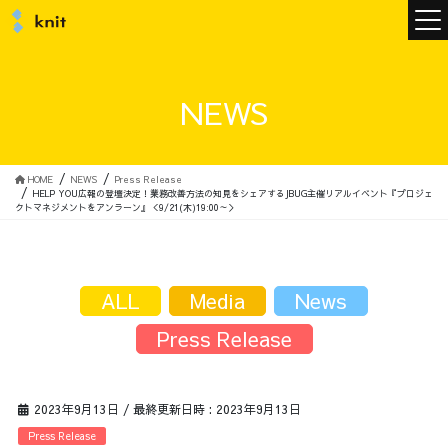
ニュース
NEWS
ニットについて
HOME
NEWS
Press Release
HELP YOU広報の登壇決定！業務改善方法の知見をシェアするJBUG主催リアルイベント『プロジェ
クトマネジメントをアンラーン』＜9/21(木)19:00～＞
ニットの誓い
トップメッセージ
ALL
Media
News
Press Release
メンバー
会社概要
2023年9月13日
/ 最終更新日時 :
2023年9月13日
サービス
Press Release