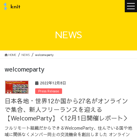
ニュース
NEWS
ニットについて
HOME
NEWS
welcomeparty
welcomeparty
ニットの誓い
トップメッセージ
2022年12月8日
Press Release
日本各地・世界12か国から27名がオンライン
で集合、新人フリーランスを迎える
メンバー
会社概要
【WelcomeParty】＜12月1日開催レポート＞
フルリモート組織だからできるWelcomeParty、住んでいる国や地
サービス
域に関係なくメンバー同士の交流機会を創出しました オンライン