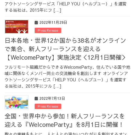
アウトソーシングサービス「HELP YOU（ヘルプユー）」を運営
採用情報
する当社は、2015年にフ […]
2022年11月29日
Press Release
日本各地・世界12か国から38名がオンライン
採用情報トップ
チームインタビュー01
で集合、新人フリーランスを迎える
【WelcomeParty】実施決定＜12月1日開催＞
フルリモート組織だからできるWelcomeParty、住んでいる国や地
域に関係なくメンバー同士の交流機会を創出します オンラインア
チームインタビュー02
チームインタビュー03
ウトソーシングサービス「HELP YOU（ヘルプユー）」を運営す
る当社は、2015年にフル […]
2022年7月13日
Press Release
お問い合わせ
全国・世界中から参加！新人フリーランスを
迎える『WelcomeParty』を8月1日に開催！
数々の実績をもとに、人と人との温かいつながりを創出するオン