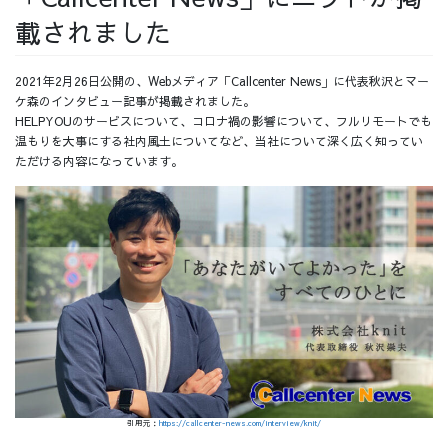
載されました
採用情報
2021年2月26日公開の、Webメディア「Callcenter News」に代表秋沢とマー
ケ森のインタビュー記事が掲載されました。
HELPYOUのサービスについて、コロナ禍の影響について、フルリモートでも
温もりを大事にする社内風土についてなど、当社について深く広く知ってい
採用情報トップ
チームインタビュー01
ただける内容になっています。
チームインタビュー02
チームインタビュー03
お問い合わせ
引用元：
https://callcenter-news.com/interview/knit/