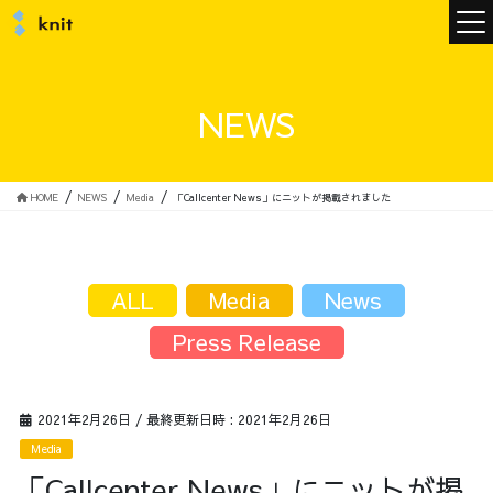
ニュース
NEWS
ニットについて
HOME
NEWS
Media
「Callcenter News」にニットが掲載されました
ニットの誓い
トップメッセージ
ALL
Media
News
Press Release
メンバー
会社概要
2021年2月26日
/ 最終更新日時 :
2021年2月26日
Media
サービス
「Callcenter News」にニットが掲