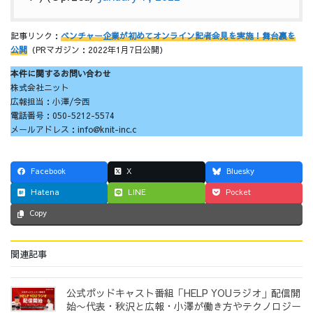
記事リンク：
ベンチャー企業が初めてオンライン記者会見を実施！舞台裏を
公開
（PRマガジン：2022年1月7日公開）
本件に関するお問い合わせ
株式会社ニット
広報担当：小澤/今西
電話番号：050-5212-5574
メールアドレス：info@knit-inc.c
Facebook
X
Bluesky
Hatena
LINE
Pocket
Copy
関連記事
公式ポッドキャスト番組「HELP YOUラジオ」配信開
始〜代表・秋沢と広報・小澤が働き方やテクノロジー