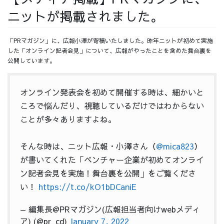
ニットが掲載されました。
採用情報
「PRマガジン」に、広報小澤が寄稿いたしました。昨年ニットが初めて実施
した「オンライン記者会見」について、広報がやったことを含めた舞台裏を
公開しています。
採用情報トップ
チームインタビュー01
オンライン発表会を初めて開催する時は、細かいと
ころで悩んだり、視聴しているだけではわからない
ことが多々ありますよね。
チームインタビュー02
チームインタビュー03
そんな時は、ニット広報・小澤さん（
@mica823
）
が書いてくれた「ベンチャー企業が初めてオンライ
ン記者会見を実施！舞台裏を公開」をご覧くださ
い！
https://t.co/kO1bDCaniE
お問い合わせ
— 編集長@PRマガジン(広報担当者向けwebメディ
ア) (@pr_cd)
January 7, 2022