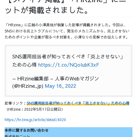
ットが掲載されました。
採用情報
「HRzine」に広報の小澤美佳が執筆した記事が掲載されました。今回は、
SNSにおける炎上トラブルについて、発生のメカニズムから、炎上させない
ためのポイントや企業が取るべき対策を、小澤なりの見解でお伝えします。
採用情報トップ
チームインタビュー01
SNS運用担当者が知っておくべき「炎上させない」
ための心得
https://t.co/NQoIubK3xF
— HRzine編集部 – 人事のWebマガジン
チームインタビュー02
チームインタビュー03
(@HRzine_jp)
May 16, 2022
記事リンク：
SNS運用担当者が知っておくべき「炎上させない」ための心得
（HRzine：2022年5月17日公開日）
お問い合わせ
https://hrzine.jp/article/detail/4020
本件に関するお問い合わせ
株式会社ニット