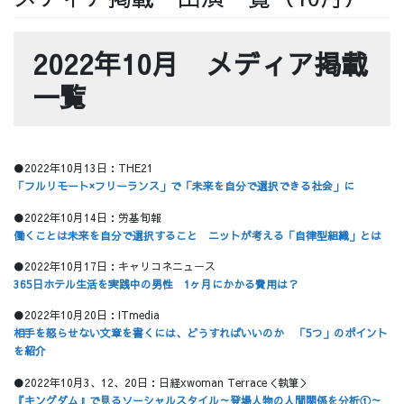
採用情報
2022年10月 メディア掲載
一覧
採用情報トップ
チームインタビュー01
●2022年10月13日：
THE21
「フルリモート×フリーランス」で「未来を自分で選択できる社会」に
●2022年10月14日：
労基旬報
チームインタビュー02
チームインタビュー03
働くことは未来を自分で選択すること ニットが考える「自律型組織」とは
●2022年10月17日：
キャリコネニュース
365日ホテル生活を実践中の男性 1ヶ月にかかる費用は？
●2022年10月20日：
ITmedia
相手を怒らせない文章を書くには、どうすればいいのか 「5つ」のポイント
お問い合わせ
を紹介
●2022年10月3、12、20日：日経xwoman Terrace＜執筆＞
『キングダム』で見るソーシャルスタイル～登場人物の人間関係を分析①～