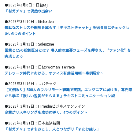
●2023年3月8日：日経MJ
「村ガチャ」で偶然の出会い
●2023年3月10日：lifehacker
無駄なストレスや誤解を減らす「テキストチャット」を送る前にチェックし
たい3つのポイント
●2023年3月13日：Saleszine
営業とCSの役割区分とは？ 導入前の重要フェーズを押さえ、“ファン化”を
実現しよう
●2023年3月14日：日経xwoman Terrace
テレワーク時代における、オフィス有効活用術～事例紹介～
●2023年3月16日：レバテック
【文例あり】500人のフルリモート組織で実践。エンジニアに届ける、専門家
から学ぶ「欲しい返答がもらえる」テキストコミュニケーション術
●2023年3月17日：ITmediaビジネスオンライン
企業がリスキリングを成功に導く、4つのポイント
●2023年3月21日：日本経済新聞
「村ガチャ」でまちおこし、人とつながり「またお越し」