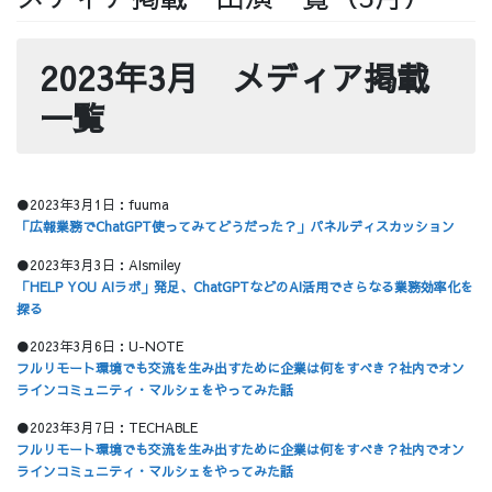
採用情報
2023年3月 メディア掲載
一覧
採用情報トップ
チームインタビュー01
●2023年3月1日：fuuma
「広報業務でChatGPT使ってみてどうだった？」パネルディスカッション
●2023年3月3日：AIsmiley
チームインタビュー02
チームインタビュー03
「HELP YOU AIラボ」発足、ChatGPTなどのAI活用でさらなる業務効率化を
探る
●2023年3月6日：U-NOTE
フルリモート環境でも交流を生み出すために企業は何をすべき？社内でオン
ラインコミュニティ・マルシェをやってみた話
お問い合わせ
●2023年3月7日：TECHABLE
フルリモート環境でも交流を生み出すために企業は何をすべき？社内でオン
ラインコミュニティ・マルシェをやってみた話