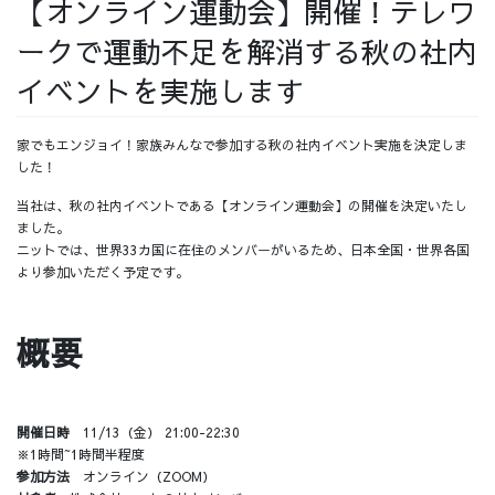
【オンライン運動会】開催！テレワ
採用情報
ークで運動不足を解消する秋の社内
イベントを実施します
家でもエンジョイ！家族みんなで参加する秋の社内イベント実施を決定しま
採用情報トップ
チームインタビュー01
した！
当社は、秋の社内イベントである【オンライン運動会】の開催を決定いたし
ました。
ニットでは、世界33カ国に在住のメンバーがいるため、日本全国・世界各国
より参加いただく予定です。
チームインタビュー02
チームインタビュー03
概要
お問い合わせ
開催日時
11/13（金） 21:00-22:30
※1時間~1時間半程度
参加方法
オンライン（ZOOM）