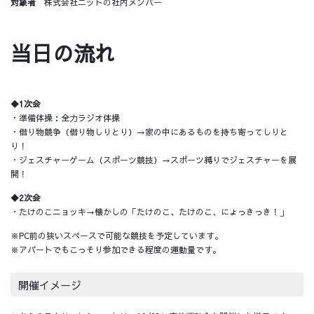
対象者
株式会社ニットの社内メンバー
当日の流れ
◆1次会
・準備体操：全力ラジオ体操
・借り物競争（借り物しりとり）→家の中にあるものを持ち寄ってしりと
り！
・ジェスチャーゲーム（スポーツ競技）→スポーツ縛りでジェスチャーを展
開！
◆2次会
・たけのこニョッキ→懐かしの「たけのこ、たけのこ、にょっきっき！」
※PC前の狭いスペースで可能な競技を予定しています。
※アパートでもこっそり参加できる程度の運動量です。
開催イメージ