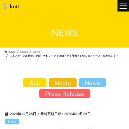
ニュース
NEWS
ニットについて
HOME
NEWS
News
【オンライン運動会】開催！テレワークで運動不足を解消する秋の社内イベントを実施します
ニットの誓い
トップメッセージ
ALL
Media
News
Press Release
メンバー
会社概要
2020年10月28日
/ 最終更新日時 :
2020年10月28日
サービス
News