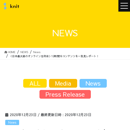
ニュース
NEWS
ニットについて
HOME
NEWS
News
＜日本最大級のオンライン忘年会＞12時間16コンテンツを一気見レポート！
ニットの誓い
トップメッセージ
ALL
Media
News
Press Release
メンバー
会社概要
2020年12月23日
/ 最終更新日時 :
2020年12月23日
サービス
News