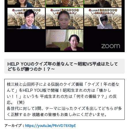
HELP YOUのクイズ年の差なんて～昭和VS平成はたして
どちらが勝つのか！？～
桂三枝と山田邦子による伝説のクイズ番組「クイズ！年の差な
んて」をHELP YOU版で開催！昭和生まれの方は「懐かし
い！！」というも 平成生まれの方は「何その番組？？」の反
応。（笑）
各世代に対して3問、テーマに沿ったクイズを出してどちらが多
く正解するか 視聴者の皆様もお楽しみにくださいませ。
アーカイブ：
https://youtu.be/P6vVD79X9pE