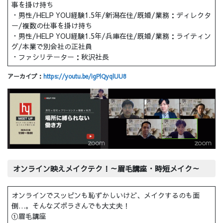
事を掛け持ち
・男性/HELP YOU経験1.5年/新潟在住/既婚/業務：ディレクタ
ー/複数の仕事を掛け持ち
・男性/HELP YOU経験1.5年/兵庫在住/既婚/業務：ライティン
グ/本業で別会社の正社員
・ファシリテーター：秋沢社長
アーカイブ：
https://youtu.be/igPlQyqlUU8
オンライン映えメイクテク！～眉毛講座・時短メイク～
オンラインでスッピンも恥ずかしいけど、メイクするのも面
倒…。そんなズボラさんでも大丈夫！
①眉毛講座