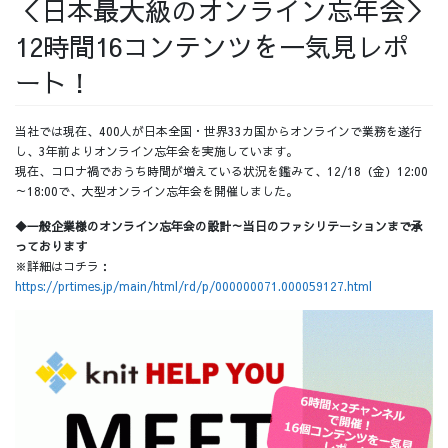
＜日本最大級のオンライン忘年会＞
採用情報
12時間16コンテンツを一気見レポ
ート！
当社では現在、400人が日本全国・世界33カ国からオンラインで業務を遂行
採用情報トップ
チームインタビュー01
し、3年前よりオンライン忘年会を実施しています。
現在、コロナ禍でおうち時間が増えている状況を鑑みて、12/18（金）12:00
～18:00で、大型オンライン忘年会を開催しました。
◆一般企業様のオンライン忘年会の設計～当日のファシリテーションまで承
っております
チームインタビュー02
チームインタビュー03
※詳細はコチラ：
https://prtimes.jp/main/html/rd/p/000000071.000059127.html
お問い合わせ