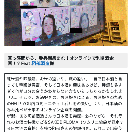
真っ昼間から、呑兵衛集まれ！オンラインで利き酒企
画！？Feat.
阿部酒造
様
純米酒や吟醸酒、お米の違いや、蔵の違い、一言で日本酒と言
っても種類は豊富。そして日本酒に興味あるけど、種類も多す
ぎて何が自分に合うかわからない方もいらっしゃるかもしれま
せん。そこで、お酒好きの、お酒好きによる、お酒好きのため
のHELP YOU内コミュニティ「呑兵衛の集い」より、日本酒の
呑み比べが出来るオンライン企画を開催。
新潟にある阿部酒造さんの日本酒を実際に飲みながら、それぞ
れのお酒の特徴などをSAKE DIPLOMA（ソムリエ協会が認定す
る日本酒の資格）を持つ阿部さんの解説付き。これまで出会う