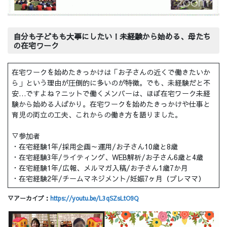
自分も子どもも大事にしたい！未経験から始める、母たち
の在宅ワーク
在宅ワークを始めたきっかけは「お子さんの近くで働きたいか
ら」という理由が圧倒的に多いのが特徴。でも、未経験だと不
安…ですよね？ニットで働くメンバーは、ほぼ在宅ワーク未経
験から始める人ばかり。在宅ワークを始めたきっかけや仕事と
育児の両立の工夫、これからの働き方を語りました。
▽参加者
・在宅経験1年/採用企画～運用/お子さん10歳と8歳
・在宅経験3年/ライティング、WEB解析/お子さん6歳と4歳
・在宅経験1年/広報、メルマガ入稿/お子さん1歳7か月
・在宅経験2年/チームマネジメント/妊娠7ヶ月（プレママ）
▽アーカイブ：
https://youtu.be/L3qSZsLtO9Q