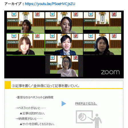
アーカイブ：
https://youtu.be/PSoeHVCJsZU