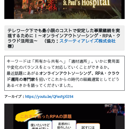
テレワーク下でも最小限のコストで安定した事業継続を実
現するために！～オンラインアウトソーシング・RPA・ク
ラウド活用法～ （協力：
スターティアレイズ株式会社
様）
キーワードは「所有から共有へ」「適材適所」。いかに費用面
や変化のバランスをとって対応していくことができるか。
最近話題にあがる
オンラインアウトソーシング、RPA・クラウ
ド運用の専門家
を招いてこれからの時代の組織運営としてどう
あるべきかを語ってくださいました。
アーカイブ：
https://youtu.be/QFasfgXl294