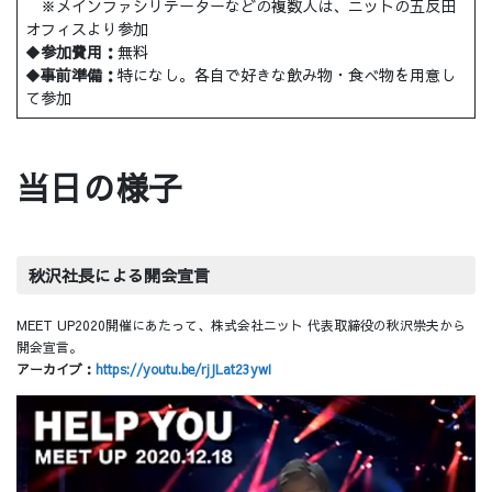
※メインファシリテーターなどの複数人は、ニットの五反田
オフィスより参加
◆
参加費用：
無料
◆
事前準備：
特になし。各自で好きな飲み物・食べ物を用意し
て参加
当日の様子
秋沢社長による開会宣言
MEET UP2020開催にあたって、株式会社ニット 代表取締役の秋沢崇夫から
開会宣言。
アーカイブ：
https://youtu.be/rjJLat23ywI