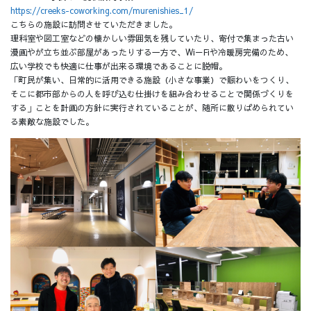
https://creeks-coworking.com/murenishies_1/
こちらの施設に訪問させていただきました。
理科室や図工室などの懐かしい雰囲気を残していたり、寄付で集まった古い
漫画やが立ち並ぶ部屋があったりする一方で、Wi－Fiや冷暖房完備のため、
広い学校でも快適に仕事が出来る環境であることに脱帽。
「町民が集い、日常的に活用できる施設（小さな事業）で賑わいをつくり、
そこに都市部からの人を呼び込む仕掛けを組み合わせることで関係づくりを
する」ことを計画の方針に実行されていることが、随所に散りばめられてい
る素敵な施設でした。