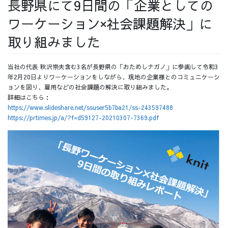
長野県にて9日間の「企業としての
採用情報
ワーケーション×社会課題解決」に
取り組みました
当社の代表 秋沢崇夫含む3名が長野県の「おためしナガノ」に参画して令和3
採用情報トップ
チームインタビュー01
年2月20日よりワーケーションをしながら、現地の企業様とのコミュニケーシ
ョンを図り、雇用などの社会課題の解決に取り組みました。
詳細はこちら：
https://www.slideshare.net/ssuser5b7ba21/ss-243597488
https://prtimes.jp/a/?f=d59127-20210307-7369.pdf
チームインタビュー02
チームインタビュー03
お問い合わせ