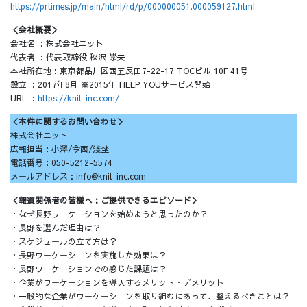
https://prtimes.jp/main/html/rd/p/000000051.000059127.html
＜会社概要＞
会社名 ：株式会社ニット
代表者 ：代表取締役 秋沢 崇夫
本社所在地：東京都品川区西五反田7-22-17 TOCビル 10F 41号
設立 ：2017年8月 ※2015年 HELP YOUサービス開始
URL ：
https://knit-inc.com/
＜本件に関するお問い合わせ＞
株式会社ニット
広報担当：小澤/今西/淺埜
電話番号：050-5212-5574
メールアドレス：info@knit-inc.com
＜報道関係者の皆様へ：ご提供できるエピソード＞
・なぜ長野ワーケーションを始めようと思ったのか？
・長野を選んだ理由は？
・スケジュールの立て方は？
・長野ワーケーションを実施した効果は？
・長野ワーケーションでの感じた課題は？
・企業がワーケーションを導入するメリット・デメリット
・一般的な企業がワーケーションを取り組むにあって、整えるべきことは？