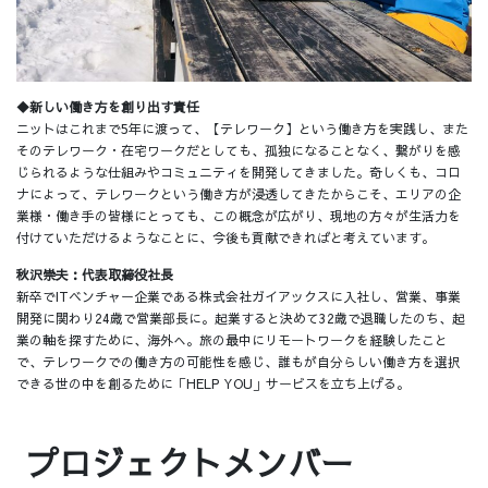
◆新しい働き方を創り出す責任
ニットはこれまで5年に渡って、【テレワーク】という働き方を実践し、また
そのテレワーク・在宅ワークだとしても、孤独になることなく、繋がりを感
じられるような仕組みやコミュニティを開発してきました。奇しくも、コロ
ナによって、テレワークという働き方が浸透してきたからこそ、エリアの企
業様・働き手の皆様にとっても、この概念が広がり、現地の方々が生活力を
付けていただけるようなことに、今後も貢献できればと考えています。
秋沢崇夫：代表取締役社長
新卒でITベンチャー企業である株式会社ガイアックスに入社し、営業、事業
開発に関わり24歳で営業部長に。起業すると決めて32歳で退職したのち、起
業の軸を探すために、海外へ。旅の最中にリモートワークを経験したこと
で、テレワークでの働き方の可能性を感じ、誰もが自分らしい働き方を選択
できる世の中を創るために「HELP YOU」サービスを立ち上げる。
プロジェクトメンバー