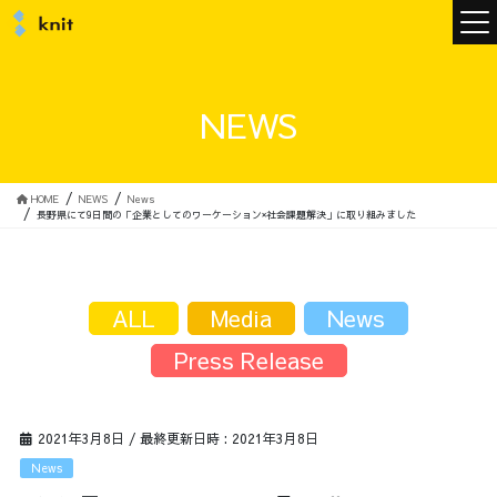
ニュース
NEWS
ニットについて
HOME
NEWS
News
長野県にて9日間の「企業としてのワーケーション×社会課題解決」に取り組みました
ニットの誓い
トップメッセージ
ALL
Media
News
Press Release
メンバー
会社概要
2021年3月8日
/ 最終更新日時 :
2021年3月8日
サービス
News