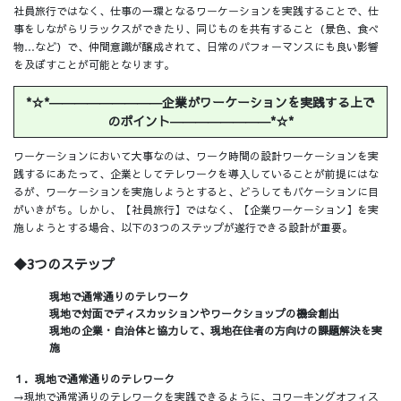
社員旅行ではなく、仕事の一環となるワーケーションを実践することで、仕
事をしながらリラックスができたり、同じものを共有すること（景色、食べ
物…など）で、仲間意識が醸成されて、日常のパフォーマンスにも良い影響
を及ぼすことが可能となります。
*☆*―――――――――企業がワーケーションを実践する上で
のポイント
――――――――*☆*
ワーケーションにおいて大事なのは、ワーク時間の設計ワーケーションを実
践するにあたって、企業としてテレワークを導入していることが前提にはな
るが、ワーケーションを実施しようとすると、どうしてもバケーションに目
がいきがち。しかし、【社員旅行】ではなく、【企業ワーケーション】を実
施しようとする場合、以下の3つのステップが遂行できる設計が重要。
◆3つのステップ
現地で通常通りのテレワーク
現地で対面でディスカッションやワークショップの機会創出
現地の企業・自治体と協力して、現地在住者の方向けの課題解決を実
施
１．現地で通常通りのテレワーク
→現地で通常通りのテレワークを実践できるように、コワーキングオフィス