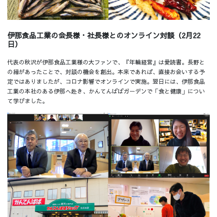
伊那食品工業の会長様・社長様とのオンライン対談（2月22
日）
代表の秋沢が伊那食品工業様の大ファンで、『年輪経営』は愛読書。長野と
の縁があったことで、対談の機会を創出。本来であれば、直接お会いする予
定ではありましたが、コロナ影響でオンラインで実施。翌日には、伊那食品
工業の本社のある伊那へ赴き、かんてんぱぱガーデンで「食と健康」につい
て学びました。