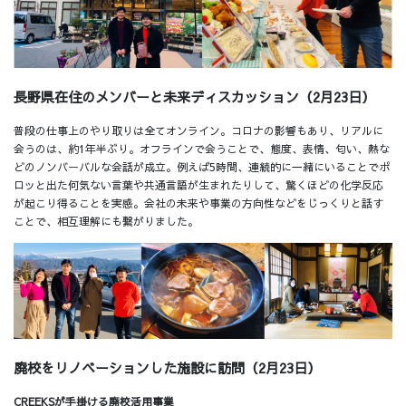
長野県在住のメンバーと未来ディスカッション（2月23日）
普段の仕事上のやり取りは全てオンライン。コロナの影響もあり、リアルに
会うのは、約1年半ぶり。オフラインで会うことで、態度、表情、匂い、熱な
どのノンバーバルな会話が成立。例えば5時間、連続的に一緒にいることでポ
ロッと出た何気ない言葉や共通言語が生まれたりして、驚くほどの化学反応
が起こり得ることを実感。会社の未来や事業の方向性などをじっくりと話す
ことで、相互理解にも繋がりました。
廃校をリノベーションした施設に訪問（2月23日）
CREEKSが手掛ける廃校活用事業