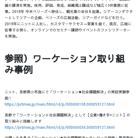
援の講演を実施。採用、評価、育成、組織風土醸成など幅広くHR業務に従
事。2018年 中米ベリーズへ移住し、観光業の会社を起業。ツアーコンダクタ
ーとしてツアーの企画、ベリーズの広報活動、ツアーガイドなどを行う。
2019年にニットに入社し、カスタマーサクセス→営業を経て、現在、広報に
従事する傍ら、オンラインでのセミナー講師やイベントのファシリテーター
を実施。
参照）ワーケーション取り組
み事例
ニット、長野県小布施にて「ワーケーション✖社会課題解決」の実証実験参
画！
https://prtimes.jp/main/html/rd/p/000000108.000059127.html
長野で「ワーケーション＋社会課題解決」として【企業×働き手×ニット】の
取り組みに挑戦します
https://prtimes.jp/main/html/rd/p/000000036.000059127.html
沖縄・久米島で「ワーケーション✖社会課題解決～テレワーク研修・雇用創出