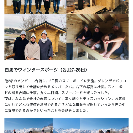
白馬でウィンタースポーツ（2月27‐28日）
他2名のメンバーも合流し、2日間のスノーボードを実施。ゲレンデでパソコ
ンを取り出して会議を始めるメンバーたち。右下の写真は社長。スノーボー
ドの滑る合間に仕事。丸々二日間、スノーボードを楽しみました。
夜は、みんなで会社の未来について、喧々諤々とディスカッション。お客様
に対してどんな価値を創出できるか？どんな事業を展開していったら世の中
に貢献できるのか？といったことを会話をしました。