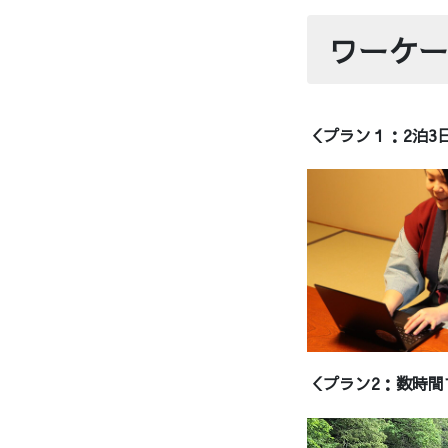
ワーケー
＜プラン１：2泊3
＜プラン2：数時間