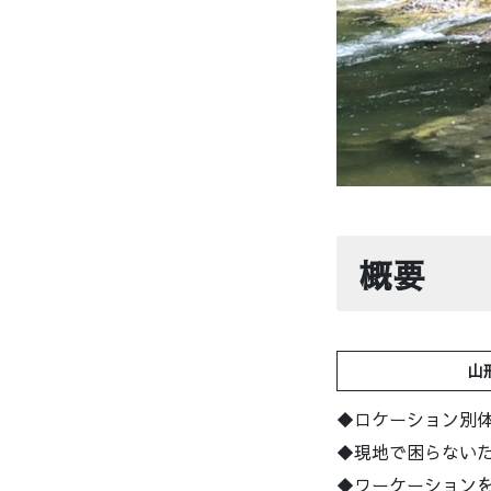
概要
山形発【旅館・
◆ロケーション別
◆現地で困らない
◆ワーケーション