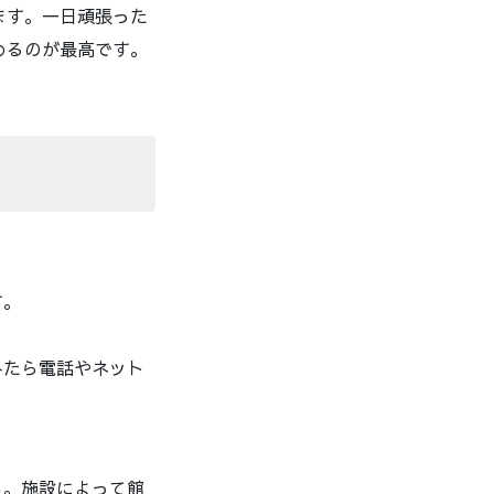
ます。一日頑張った
めるのが最高です。
ト
す。
みたら電話やネット
も。施設によって館