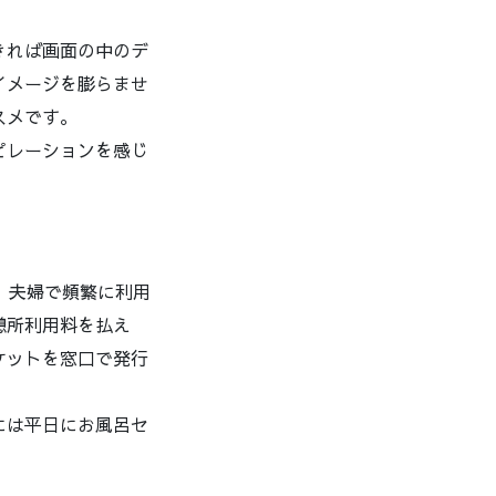
きれば画面の中のデ
イメージを膨らませ
スメです。
ピレーションを感じ
、夫婦で頻繁に利用
憩所利用料を払え
ケットを窓口で発行
には平日にお風呂セ
。