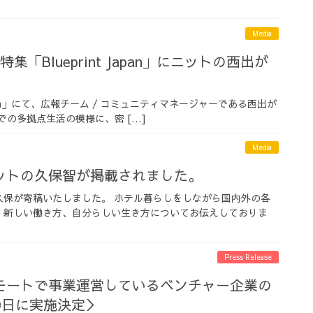
Media
集「Blueprint Japan」にニットの西出が
 Japan」にて、広報チーム / コミュニティマネージャーである西出が
馬での多拠点生活の模様に、密 […]
Media
ットの久保智が掲載されました。
久保が寄稿いたしました。 ホテル暮らしをしながら国内外の各
、新しい働き方、自分らしい生き方についてお伝えしておりま
Press Release
モートで事業運営しているベンチャー企業の
0日に実施決定＞