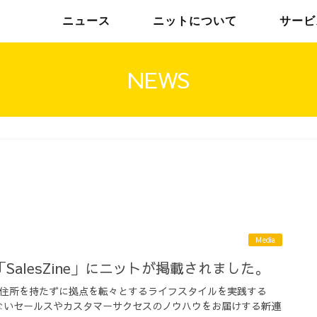
ニュース
ニットについて
サービ
NEWS
チームインタビュー01
トップメッセージ
チームインタビュー02
メンバー
Media
SalesZine」にニットが掲載されました。
所定の住所を持たずに拠点を転々とするライフスタイルを実践する
ないセールスやカスタマーサクセスのノウハウをお届けする新連