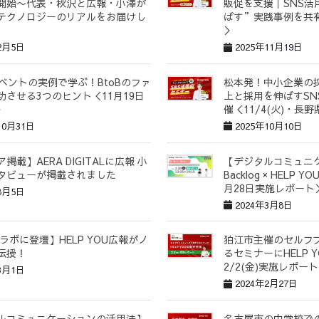
開始〜代表・秋沢と広報・小澤が
販促を支援｜SNS活
テクノロジーのリアルをお届けし
ばす”実践事例を共
＞
2月5日
2025年11月19日
イベントの実例で学ぶ！BtoBのファ
松本発！中小企業の
功させる3つのヒント＜11月19日
上と採用を伸ばすSN
＞
催＜11/4(火)・長
10月31日
2025年10月10日
掲載】AERA DIGITALに広報 小
【デジタルコミュニ
タビューが掲載されました
Backlog × HELP
月28日実施レポート
8月5日
2024年3月8日
ラボに登壇】HELP YOU広報がノ
狛江市主催のセルフ
伝授！
るセミナーにHELP 
2/2(金)実施レポー
3月1日
2024年2月27日
ルコミュニケーションの活用法】
名古屋市の中学校での