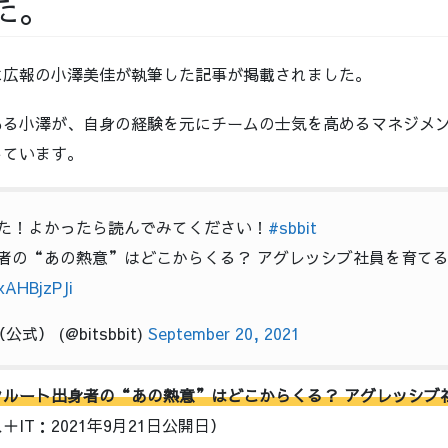
た。
に広報の小澤美佳が執筆した記事が掲載されました。
ある小澤が、自身の経験を元にチームの士気を高めるマネジメ
しています。
た！よかったら読んでみてください！
#sbbit
者の“あの熱意”はどこからくる？ アグレッシブ社員を育て
xAHBjzPJi
公式） (@bitsbbit)
September 20, 2021
クルート出身者の“あの熱意”はどこからくる？ アグレッシブ
＋IT：2021年9月21日公開日）