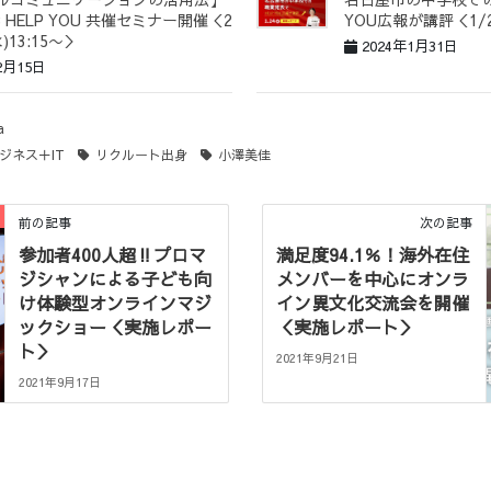
g × HELP YOU 共催セミナー開催＜2
YOU広報が講評＜1
)13:15〜＞
2024年1月31日
2月15日
a
ジネス＋IT
リクルート出身
小澤美佳
前の記事
次の記事
参加者400人超‼プロマ
満足度94.1％！海外在住
ジシャンによる子ども向
メンバーを中心にオンラ
け体験型オンラインマジ
イン異文化交流会を開催
ックショー＜実施レポー
＜実施レポート＞
ト＞
2021年9月21日
2021年9月17日