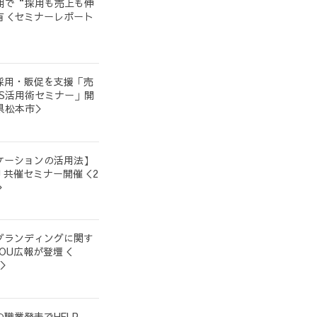
用で“採用も売上も伸
有＜セミナーレポート
採用・販促を支援「売
S活用術セミナー」開
野県松本市＞
ケーションの活用法】
 YOU 共催セミナー開催＜2
＞
ブランディングに関す
YOU広報が登壇＜
ト＞
職業発表でHELP