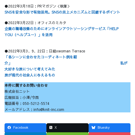
●2022年3月18日：PRマガジン＜執筆＞
SNSを安全な形で有効活用。SNSの炎上メカニズムと回避するポイント
●2022年3月22日：オフィスのミカタ
企業の職場改善のためにオンラインアウトソーシングサービス「HELP
YOU（ヘルプユー）」を活用
●2022年3月3、9、22日：日経xwoman Terrace
「各シーンに合わせたコーディネート例を紹
介」
私が
大好きな旅について考えてみた
旅が現代の社会人に与えるもの
本件に関するお問い合わせ
株式会社ニット
広報担当：小澤/今西
電話番号：050-5212-5574
メールアドレス：info@knit-inc.com
Facebook
X
Bluesky