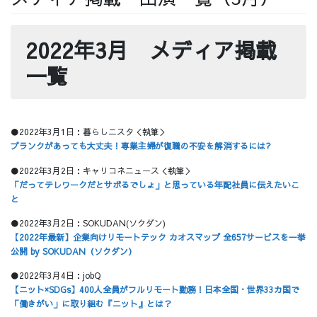
採用情報
2022年3月 メディア掲載
一覧
採用情報トップ
チームインタビュー01
●2022年3月1日：暮らしニスタ＜執筆＞
ブランクがあっても大丈夫！専業主婦が復職の不安を解消するには?
●2022年3月2日：キャリコネニュース＜執筆＞
チームインタビュー02
チームインタビュー03
「だってテレワークだとサボるでしょ」と思っている年配社員に伝えたいこ
と
●2022年3月2日：SOKUDAN(ソクダン)
【2022年最新】企業向けリモートテック カオスマップ 全657サービスを一挙
公開 by SOKUDAN（ソクダン）
お問い合わせ
●2022年3月4日：jobQ
【ニット×SDGs】400人全員がフルリモート勤務！日本全国・世界33カ国で
「働きがい」に取り組む『ニット』とは？