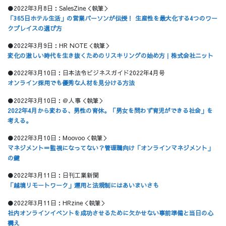
●2022年3月8日：SalesZine＜執筆＞
「365日ホテル生活」の営業パーソンが伝授！ 生産性を最大化する4つのワー
クプレイスの選び方
●2022年3月9日：HR NOTE＜執筆＞
変化の激しい時代を生き抜くためのリスキリングの始め方｜株式会社ニット
●2022年3月10日：日本法令ビジネスガイド2022年4月号
オンライン採用でも優秀な人材を見分ける方法
●2022年3月10日：＠人事＜執筆＞
2022年4月から変わる、男性の育休。「男女を問わず育児ができる社会」を
考える。
●2022年3月10日：Moovoo＜執筆＞
マネジメント＝監視になってない？管理職向け「オンラインマネジメント」
の鍵
●2022年3月11日：日刊工業新聞
「越境リモートワーク」運用と法規制にはあいまいさも
●2022年3月11日：HRzine＜執筆＞
社内オンラインイベントを成功させるために欠かせない事前準備と当日の心
構え