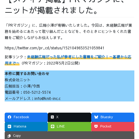
ニットが掲載されました。
採用情報
「PRマガジン」に、広報小澤が寄稿いたしました。今回は、未経験広報が業
務を始めるにあたって取り組んだことなどを、そのときにヒントをくれた書
籍をご紹介しながらお伝えします。
採用情報トップ
チームインタビュー01
https://twitter.com/pr_cd/status/1521049653521059841
記事リンク：
未経験広報だった私が参考にした書籍をご紹介！～基礎から応
用まで～
（PRマガジン：2022年5月2日公開）
本件に関するお問い合わせ
株式会社ニット
チームインタビュー02
チームインタビュー03
広報担当：小澤/今西
電話番号：050-5212-5574
メールアドレス：info@knit-inc.c
お問い合わせ
Facebook
X
Bluesky
Hatena
LINE
Pocket
Copy